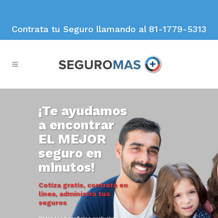
Contrata tu Seguro llamando al 81-1779-5313
¡Te ayudamos
a encontrar
EL MEJOR
seguro en
minutos!
Cotiza gratis, contrata en
línea, administra tus
seguros