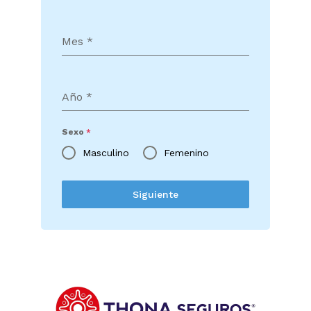
Mes
*
Año
*
Sexo
*
Masculino
Femenino
Siguiente