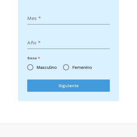
Mes
*
Año
*
Sexo
*
Masculino
Femenino
Siguiente